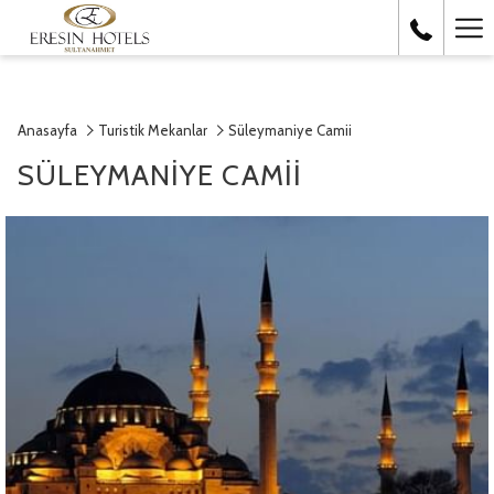
Ha
Me
Anasayfa
Turistik Mekanlar
Süleymaniye Camii
SÜLEYMANIYE CAMII