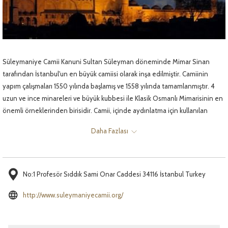
Süleymaniye Camii Kanuni Sultan Süleyman döneminde Mimar Sinan
tarafından İstanbul'un en büyük camiisi olarak inşa edilmiştir. Camiinin
yapım çalışmaları 1550 yılında başlamış ve 1558 yılında tamamlanmıştır. 4
uzun ve ince minareleri ve büyük kubbesi ile Klasik Osmanlı Mimarisinin en
önemli örneklerinden birisidir. Camii, içinde aydınlatma için kullanılan
kandillerin islerini bir yerde toplayacak bir hava akımı sağlayacak şekilde
Daha Fazlası
yapılmış ve bu toplanan isler yüksek kalitede mürekkep yapımında
kullanılmaktadır.
No:1 Profesör Sıddık Sami Onar Caddesi 34116 İstanbul Turkey
Yeni
http://www.suleymaniyecamii.org/
sekmede
aç