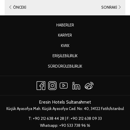
ÖNCEKI
SONRAKI
HABERLER
YENI
KARIYER
SEKMEDE
YENI
KVKK
AÇ
SEKMEDE
ERIŞILEBILIRLIK
AÇ
YENI
SÜRDÜRÜLEBILIRLIK
SEKMEDE
AÇ
Eresin Hotels Sultanahmet
Küçük Ayasofya Mah. Küçük Ayasofya Cad. No: 40, 34122 Fatih/İstanbul
T:
+90 212 638 44 28
| F: +90 212 638 09 33
Whatsapp:
+90 533 738 96 16