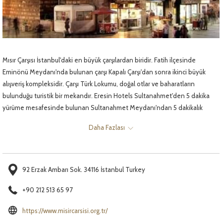
Mısır Çarşısı İstanbul'daki en büyük çarşılardan biridir. Fatih ilçesinde
Eminönü Meydanı'nda bulunan çarşı Kapalı Çarşı'dan sonra ikinci büyük
alışveriş kompleksidir. Çarşı Türk Lokumu, doğal otlar ve baharatların
bulunduğu turistik bir mekandır. Eresin Hotels Sultanahmet'den 5 dakika
yürüme mesafesinde bulunan Sultanahmet Meydanı'ndan 5 dakikalık
tarmvay yolculuğu ile ulaşılabilmektedir.
Daha Fazlası
92 Erzak Ambarı Sok. 34116 İstanbul Turkey
+90 212 513 65 97
Yeni
https://www.misircarsisi.org.tr/
sekmede