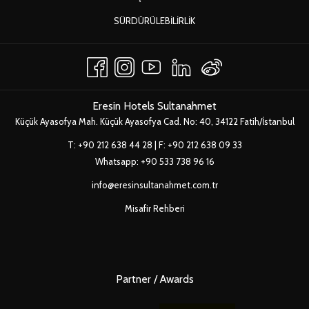
AÇ
YENI
SÜRDÜRÜLEBILIRLIK
SEKMEDE
AÇ
Eresin Hotels Sultanahmet
Küçük Ayasofya Mah. Küçük Ayasofya Cad. No: 40, 34122 Fatih/İstanbul
T:
+90 212 638 44 28
| F: +90 212 638 09 33
Whatsapp:
+90 533 738 96 16
info@eresinsultanahmet.com.tr
Misafir Rehberi
Partner / Awards