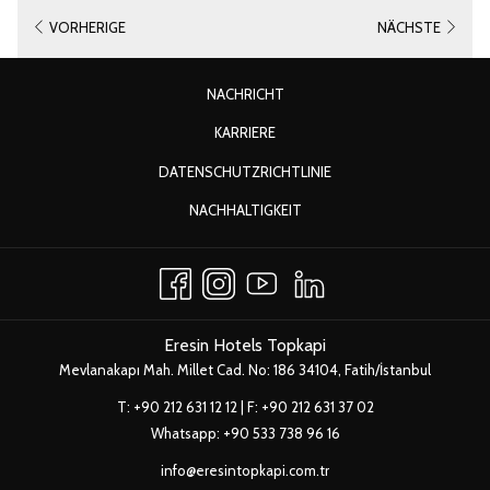
VORHERIGE
NÄCHSTE
ÖFFNET
NACHRICHT
SICH
ÖFFNET
KARRIERE
IM
SICH
ÖFFNET
DATENSCHUTZRICHTLINIE
NEUEN
IM
SICH
FENSTER
ÖFFNET
NACHHALTIGKEIT
NEUEN
IM
SICH
FENSTER
NEUEN
IM
FENSTER
NEUEN
FENSTER
Eresin Hotels Topkapi
Mevlanakapı Mah. Millet Cad. No: 186 34104, Fatih/İstanbul
T:
+90 212 631 12 12
| F: +90 212 631 37 02
Whatsapp:
+90 533 738 96 16
info@eresintopkapi.com.tr