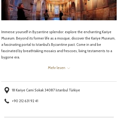
Immerse yourself in Byzantine splendor: explore the enchanting Kariye
Museum. Beyond its former life as a mosque, discover the Kariye Museum,
a fascinating portal to Istanbul's Byzantine past. Come in and be
fascinated by breathtaking mosaics and frescoes, living testaments to a
bygone era.
Step back in time at Istanbul's Kariye Museum, a fascinating oasis in the
Mehr lesen
middle of the bustling city. Once a grand Byzantine church, now a
UNESCO World Heritage Site, it transports you to a time full of dazzling
mosaics, fascinating frescoes and whispers of forgotten history.
18 Kariye Cami Sokak 34087 İstanbul Türkiye
+90 212 631 92 41