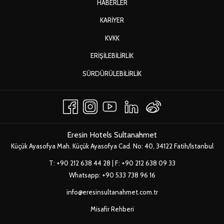
HABERLER
YENI
KARIYER
SEKMEDE
YENI
KVKK
AÇ
SEKMEDE
ERIŞILEBILIRLIK
AÇ
YENI
SÜRDÜRÜLEBILIRLIK
SEKMEDE
AÇ
Eresin Hotels Sultanahmet
Küçük Ayasofya Mah. Küçük Ayasofya Cad. No: 40, 34122 Fatih/İstanbul
T:
+90 212 638 44 28
| F: +90 212 638 09 33
Whatsapp:
+90 533 738 96 16
info@eresinsultanahmet.com.tr
Misafir Rehberi