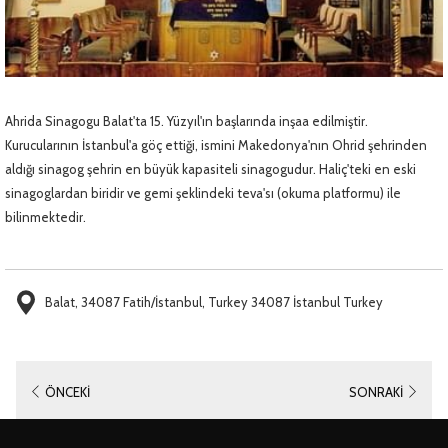
Ahrida Sinagogu Balat'ta 15. Yüzyıl'ın başlarında inşaa edilmiştir.
Kurucularının İstanbul'a göç ettiği, ismini Makedonya'nın Ohrid şehrinden
aldığı sinagog şehrin en büyük kapasiteli sinagogudur. Haliç'teki en eski
sinagoglardan biridir ve gemi şeklindeki teva'sı (okuma platformu) ile
bilinmektedir.
Balat, 34087 Fatih/İstanbul, Turkey 34087 İstanbul Turkey
ÖNCEKI
SONRAKI