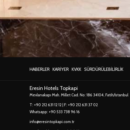
YENI
YENI
YENI
YEN
HABERLER
KARIYER
KVKK
SÜRDÜRÜLEBILIRLIK
SEKMEDE
SEKMEDE
SEKMEDE
SE
AÇ
AÇ
AÇ
AÇ
Eresin Hotels Topkapi
Mevlanakapı Mah. Millet Cad. No: 186 34104, Fatih/İstanbul
T:
+90 212 631 12 12
| F: +90 212 631 37 02
Whatsapp:
+90 533 738 96 16
info@eresintopkapi.com.tr