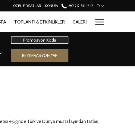
ÖZEL FIRSATLAR
KONUM
+90 212 631 12 12
Tr
Hamburge
SPA
TOPLANTI & ETKINLIKLER
GALERI
Menu
Promosyon
Kodu
REZERVASYON YAP
tisi eşliğinde Türk ve Dünya mustafağından tatları,