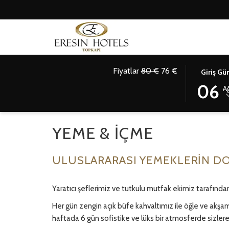
Fiyatlar
80 €
76 €
THIS
SELECTED
Giriş Gü
Anasayfa
Yeme & İçme
BUTTON
CHECK
06
A
OPENS
IN
THE
DATE
CALENDAR
IS
YEME & İÇME
TO
6.
SELECT
AĞUSTOS
CHECK
2026.
ULUSLARARASI YEMEKLERIN DO
IN
DATE.
Yaratıcı şeflerimiz ve tutkulu mutfak ekimiz tarafından 
Her gün zengin açık büfe kahvaltımız ile öğle ve akş
haftada 6 gün sofistike ve lüks bir atmosferde sizler