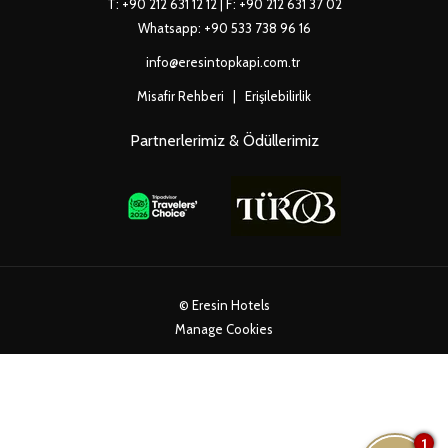
T:
+90 212 631 12 12
| F: +90 212 631 37 02
Whatsapp:
+90 533 738 96 16
info@eresintopkapi.com.tr
Misafir Rehberi
|
Erişilebilirlik
Partnerlerimiz & Ödüllerimiz
©
Eresin Hotels
Manage Cookies
1