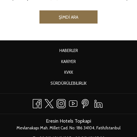
Y
ŞIMDI ARA
E
N
I
S
E
K
YENI
HABERLER
M
SEKMEDE
E
YENI
KARIYER
AÇ
D
SEKMEDE
E
YENI
KVKK
AÇ
A
SEKMEDE
Ç
YENI
SÜRDÜRÜLEBILIRLIK
AÇ
SEKMEDE
AÇ
Eresin Hotels Topkapi
Mevlanakapı Mah. Millet Cad. No: 186 34104, Fatih/İstanbul