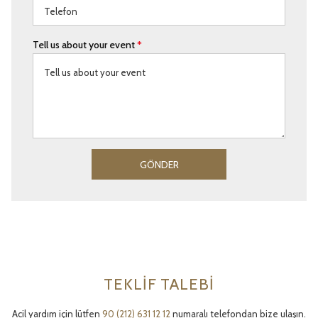
Tell us about your event
*
GÖNDER
TEKLİF TALEBİ
Acil yardım için lütfen
90 (212) 631 12 12
numaralı telefondan bize ulaşın.