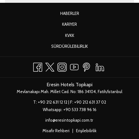
Müsaitlik doğrultusunda üst kategori odaya upgrade
YENI
HABERLER
Odanıza meyve sepeti
SEKMEDE
Çamaşır hizmetlerinden %10 indirim
YENI
KARIYER
AÇ
Müsaitliğe göre 2 saatlik ücretsiz toplantı salonu kullanımı
SEKMEDE
YENI
KVKK
Giriş günü saat 10.00’da erken giriş imkânı
AÇ
SEKMEDE
Ertesi gün saat 15.00’e kadar geç çıkış imkânı
YENI
SÜRDÜRÜLEBILIRLIK
AÇ
Ücretsiz Wifi internet
SEKMEDE
AÇ
Eresin Hotels Topkapi
Mevlanakapı Mah. Millet Cad. No: 186 34104, Fatih/İstanbul
T:
+90 212 631 12 12
| F: +90 212 631 37 02
Whatsapp:
+90 533 738 96 16
info@eresintopkapi.com.tr
Misafir Rehberi
|
Erişilebilirlik