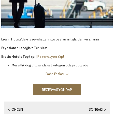
Eresin Hotels'deki iş seyehatlerinize özel avantajlardan yararlanın
Faydalanabileceğiniz Tesisler:
Eresin Hotels Topkapı
|
Rezervasyon Yap!
Müsaitlik doğrultusunda üst kategori odaya upgrade
Çamaşır hizmetlerinden %10 indirim
Daha Fazlası
Müsaitliğe göre 2 saatlik ücretsiz toplantı salonu kullanımı
Giriş günü saat 10.00’da erken giriş imkânı
REZERVASYON YAP
Ertesi gün saat 15.00’e kadar geç çıkış imkânı
Ücretsiz Wifi internet
Aqua Life & Spa merkezine ücretsiz giriş imkânı
ÖNCEKI
SONRAKI
Eresin Hotels Sultanahmet
|
Rezervasyon Yap!