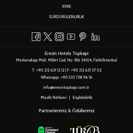
SEKMEDE
YENI
KVKK
AÇ
SEKMEDE
YENI
SÜRDÜRÜLEBILIRLIK
AÇ
SEKMEDE
AÇ
Eresin Hotels Topkapi
Mevlanakapı Mah. Millet Cad. No: 186 34104, Fatih/İstanbul
T:
+90 212 631 12 12
| F: +90 212 631 37 02
Whatsapp:
+90 533 738 96 16
info@eresintopkapi.com.tr
Misafir Rehberi
|
Erişilebilirlik
Partnerlerimiz & Ödüllerimiz