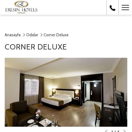
Ha
Me
Anasayfa
Odalar
Corner Deluxe
CORNER DELUXE
So
Slideshow
Clicking