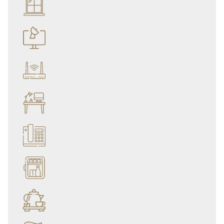
İstanbul’un kalbinde,
lüks, ferahlık ve manzaranın buluştuğu Köşe
Deluxe Odamızda
, beklentilerinizin ötesinde bir konaklama deneyimi
yaşayın.