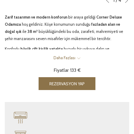
1
/
4
Önceki
control
on
buttons
the
Zarif tasarımın ve modern konforun
bir araya geldiği
Corner Deluxe
following
Odamıza
hoş geldiniz. Köşe konumunun sunduğu
fazladan alan ve
links
doğal ışık
ile
38 m²
büyüklüğündeki bu oda, zarafeti, mahremiyeti ve
will
şehir manzarasını seven misafirler için mükemmel bir tercihtir.
update
Konforlu
büyük çift kişilik yatakta
huzurlu bir uykuya dalın ve
the
konaklamanızı daha keyifli hale getiren detayların tadını çıkarın:
content
Daha Fazlası
ücretsiz yüksek hızlı Wi-Fi
,
4K akıllı televizyon
,
çay-kahve seti
,
klima
,
above
Fiyatlar
133 €
geniş çalışma alanı
ve
ses yalıtımlı pencereler
.
Talep üzerine
açılabilir kanepe
veya
bebek yatağı
sağlanabilir.
REZERVASYON YAP
Dilerseniz
sigara içilen
veya
içilmeyen
oda seçeneklerinden birini
tercih edebilirsiniz.
Eresin Hotels Topkapı misafiri olarak,
Aqua Life Spa Merkezi’ne
ücretsiz giriş
ayrıcalığı sizi bekliyor.
Saunada rahatlayabilir
,
kapalı
havuzda yüzebilir
veya profesyonel terapistlerimizden
masaj hizmeti
alarak kendinizi yenileyebilirsiniz.