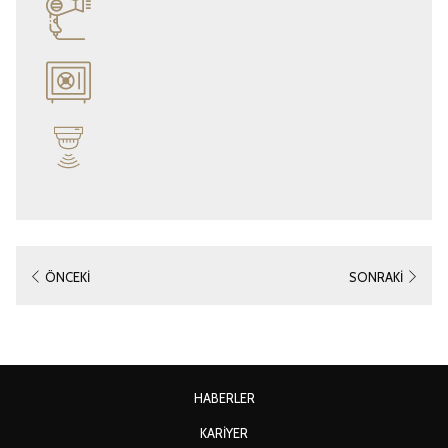
ÖNCEKI
SONRAKI
YENI
HABERLER
SEKMEDE
YENI
KARIYER
AÇ