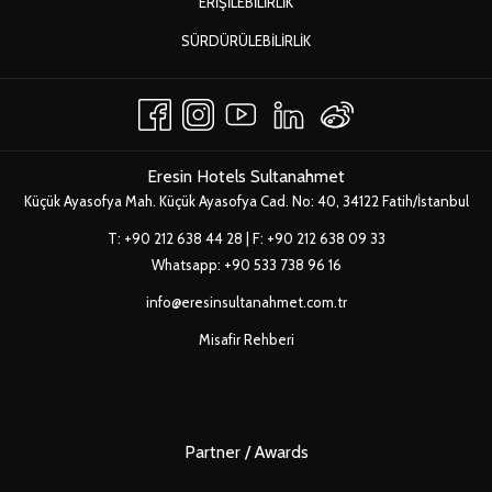
ERIŞILEBILIRLIK
AÇ
YENI
SÜRDÜRÜLEBILIRLIK
SEKMEDE
AÇ
Eresin Hotels Sultanahmet
Küçük Ayasofya Mah. Küçük Ayasofya Cad. No: 40, 34122 Fatih/İstanbul
T:
+90 212 638 44 28
| F: +90 212 638 09 33
Whatsapp:
+90 533 738 96 16
info@eresinsultanahmet.com.tr
Misafir Rehberi
Partner / Awards