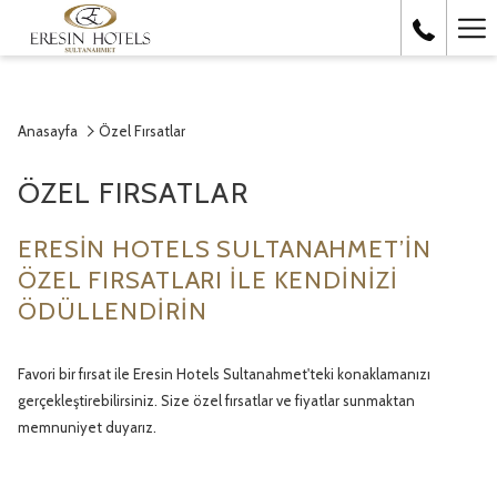
Ha
Me
Anasayfa
Özel Fırsatlar
ÖZEL FIRSATLAR
ERESIN HOTELS SULTANAHMET’IN
ÖZEL FIRSATLARI ILE KENDINIZI
ÖDÜLLENDIRIN
Favori bir fırsat ile Eresin Hotels Sultanahmet'teki konaklamanızı
gerçekleştirebilirsiniz. Size özel fırsatlar ve fiyatlar sunmaktan
memnuniyet duyarız.