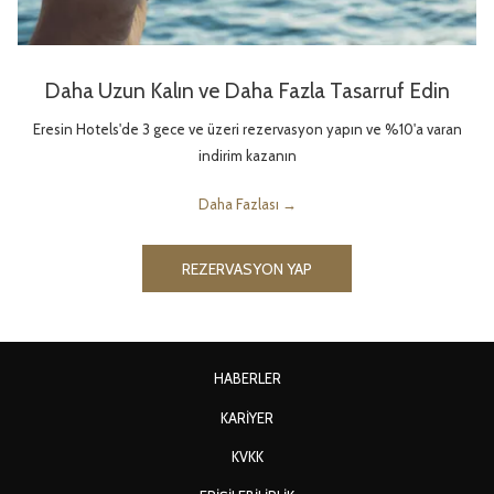
Daha Uzun Kalın ve Daha Fazla Tasarruf Edin
Eresin Hotels'de 3 gece ve üzeri rezervasyon yapın ve %10'a varan
indirim kazanın
Daha Fazlası
REZERVASYON YAP
HABERLER
YENI
KARIYER
SEKMEDE
YENI
KVKK
AÇ
SEKMEDE