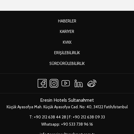
HABERLER
YENI
KARIYER
SEKMEDE
YENI
KVKK
AÇ
SEKMEDE
ERIŞILEBILIRLIK
AÇ
YENI
SÜRDÜRÜLEBILIRLIK
SEKMEDE
AÇ
Eresin Hotels Sultanahmet
Küçük Ayasofya Mah. Küçük Ayasofya Cad. No: 40, 34122 Fatih/İstanbul
T:
+90 212 638 44 28
| F: +90 212 638 09 33
Whatsapp:
+90 533 738 96 16