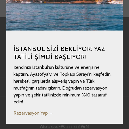
ÖNCEKI
SONRAKI
HABERLER
YENI
KARIYER
SEKMEDE
YENI
İSTANBUL SIZI BEKLIYOR: YAZ
KVKK
AÇ
SEKMEDE
TATILI ŞIMDI BAŞLIYOR!
ERIŞILEBILIRLIK
AÇ
Kendinizi İstanbul'un kültürüne ve enerjisine
YENI
SÜRDÜRÜLEBILIRLIK
kaptırın. Ayasofya'yı ve Topkapı Sarayı'nı keşfedin,
SEKMEDE
hareketli çarşılarda alışveriş yapın ve Türk
AÇ
mutfağının tadını çıkarın. Doğrudan rezervasyon
yapın ve şehir tatilinizde minimum %10 tasarruf
edin!
Eresin Hotels Express
Topkapı Mah., Dullar Çıkmazı Sok. No: 11, 34093 Fatih/İstanbul
Rezervasyon Yap
T:
+90 212 631 12 27
Whatsapp:
+90 533 738 96 16