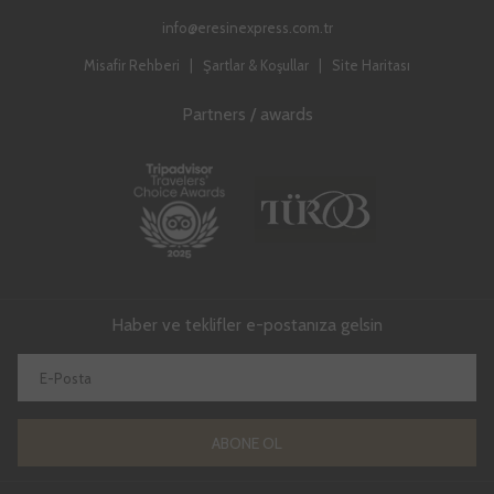
info@eresinexpress.com.tr
Misafir Rehberi
|
Şartlar & Koşullar
|
Site Haritası
Partners / awards
Haber ve teklifler e-postanıza gelsin
ABONE OL