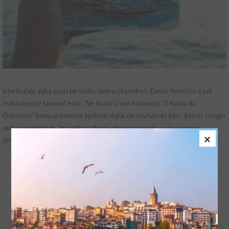
Istanbul'da daha uzun bir tatilin tadını çıkartırken, Eresin Hotels'in özel
indirimleriyle tasarruf edin. "Ne Kadar Uzun Kalırsanız, O Kadar Az
Ödersiniz" kampanyamızla tatilinizi daha da unutulmaz kılın. Şehrin zengin
tarihini keşfetmek, lezzetli mutfağını deneyimlemek ya da sadece
×
dinlenmek için Eresin Hotels tam size göre bir konaklama sunuyor.
Neden Eresin Hotels'i Seçmelisiniz?
Daha Fazlası
Ayasofya, Topkapı Sarayı ve Kapalı Çarşı gibi ikonik yerlere yakın,
şehrin tam merkezinde konum.
REZERVASYON YAP
Modern olanaklarla donatılmış lüks konaklama.
WI-FI ve spa bölümüne ücretsiz erişim
Unutulmaz bir deneyim için kişisel hizmetler.