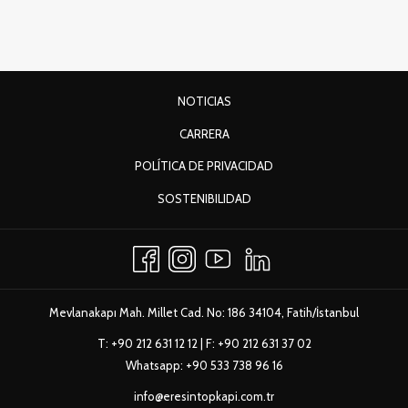
ABRE
NOTICIAS
EN
ABRE
CARRERA
UNA
EN
ABRE
POLÍTICA DE PRIVACIDAD
NUEVA
UNA
EN
PESTAÑA
ABRE
SOSTENIBILIDAD
NUEVA
UNA
EN
PESTAÑA
NUEVA
UNA
PESTAÑA
NUEVA
PESTAÑA
Mevlanakapı Mah. Millet Cad. No: 186 34104, Fatih/İstanbul
T:
+90 212 631 12 12
| F: +90 212 631 37 02
Whatsapp:
+90 533 738 96 16
info@eresintopkapi.com.tr