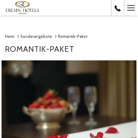
Ha
Me
Heim
Sonderangebote
Romantik-Paket
ROMANTIK-PAKET