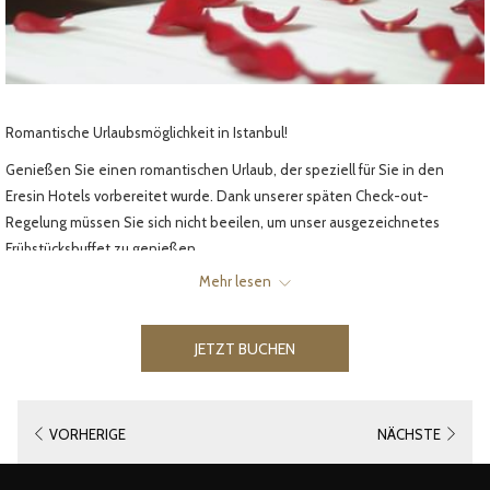
Romantische Urlaubsmöglichkeit in Istanbul!
Genießen Sie einen romantischen Urlaub, der speziell für Sie in den
Eresin Hotels vorbereitet wurde. Dank unserer späten Check-out-
Regelung müssen Sie sich nicht beeilen, um unser ausgezeichnetes
Frühstücksbuffet zu genießen.
Mehr lesen
Verfügbare Einrichtungen:
Eresin Hotels Topkapı
|
JETZ BUCHEN!
JETZT BUCHEN
Frühstücksbuffet jeden Morgen
Eine Flasche Wein aus der Region und ein Obstkorb zum Genießen
auf Ihrem Zimmer
VORHERIGE
NÄCHSTE
10 % Rabatt in Lebensmittel- und Getränkegeschäften
WLAN in allen Bereichen und im Zimmer