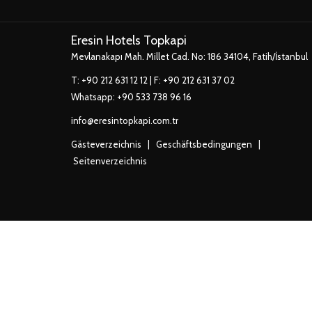
SICH
SICH
S
FENSTER
IM
IM
I
Eresin Hotels Topkapi
NEUEN
NEUEN
Mevlanakapı Mah. Millet Cad. No: 186 34104, Fatih/İstanbul
FENSTER
FENSTER
F
T:
+90 212 631 12 12
| F: +90 212 631 37 02
Whatsapp:
+90 533 738 96 16
info@eresintopkapi.com.tr
Gästeverzeichnis
|
Geschäftsbedingungen
|
Seitenverzeichnis