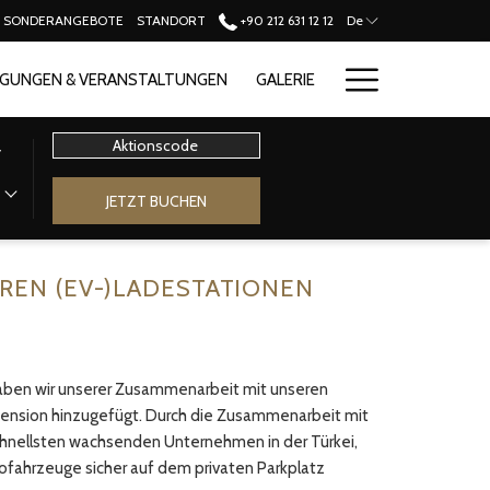
SONDERANGEBOTE
STANDORT
+90 212 631 12 12
De
Hamburge
GUNGEN & VERANSTALTUNGEN
GALERIE
Menu
Aktionscode
r
JETZT BUCHEN
EREN (EV-)LADESTATIONEN
haben wir unserer Zusammenarbeit mit unseren
ension hinzugefügt. Durch die Zusammenarbeit mit
chnellsten wachsenden Unternehmen in der Türkei,
rofahrzeuge sicher auf dem privaten Parkplatz