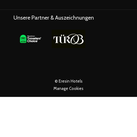
ICH
SICH
M
IM
Unsere Partner & Auszeichnungen
NEUEN
NEUEN
ENSTER
FENSTER
©
Eresin Hotels
Manage Cookies