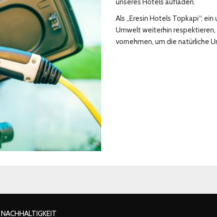
unseres Hotels aufladen.
Als „Eresin Hotels Topkapi“, ei
Umwelt weiterhin respektieren,
vornehmen, um die natürliche U
FFNET
ÖFFNET
NACHHALTIGKEIT