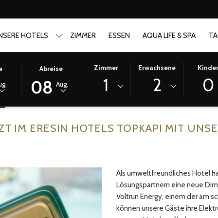
NSERE HOTELS
ZIMMER
ESSEN
AQUA LIFE & SPA
TA
HLTES
DIESE
AUSGEWÄHLTES
Zimmer
Erwachsene
Kinde
e
Abreise
ÄCHE
KDATUM
SCHALTFLÄCHE
AUSCHECKDATUM
1
2
0
08
ug.
Aug.
ÖFFNET
IST
L
DEN
8.
,
KALENDER,
AUGUST
UM
2026.
ZT IM ERESIN HOTELS TOPKAPI MIT UNS
DAS
KDATUM
AUSCHECKDATUM
HLEN.
AUSZUWÄHLEN.
Als umweltfreundliches Hotel 
Lösungspartnern eine neue Dim
Voltrun Energy, einem der am s
können unsere Gäste ihre Elekt