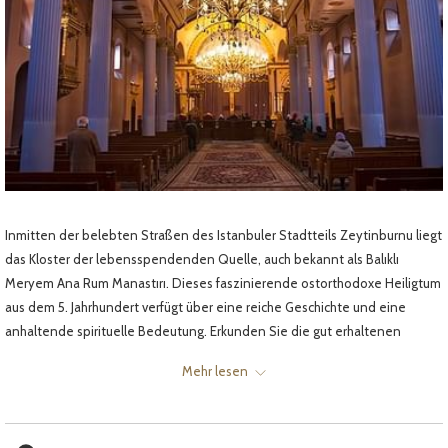
Inmitten der belebten Straßen des Istanbuler Stadtteils Zeytinburnu liegt
das Kloster der lebensspendenden Quelle, auch bekannt als Balıklı
Meryem Ana Rum Manastırı. Dieses faszinierende ostorthodoxe Heiligtum
aus dem 5. Jahrhundert verfügt über eine reiche Geschichte und eine
anhaltende spirituelle Bedeutung. Erkunden Sie die gut erhaltenen
Bauwerke, darunter die Kirche, die heilige Quelle und den umliegenden
Mehr lesen
Friedhof. Erleben Sie die einzigartige Mischung byzantinischer und
osmanischer Einflüsse in Architektur und Kunst. Tauchen Sie ein in die
ruhige Atmosphäre und entdecken Sie die anhaltende kulturelle und