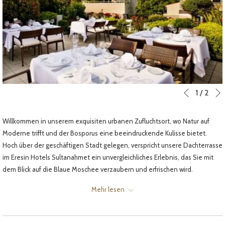
Diashow-
Durch
1
/
2
Vorherige
Steuertasten
Klicken
auf
Willkommen in unserem exquisiten urbanen Zufluchtsort, wo Natur auf
die
Moderne trifft und der Bosporus eine beeindruckende Kulisse bietet.
folgenden
Hoch über der geschäftigen Stadt gelegen, verspricht unsere Dachterrasse
Links
im Eresin Hotels Sultanahmet ein unvergleichliches Erlebnis, das Sie mit
wird
dem Blick auf die Blaue Moschee verzaubern und erfrischen wird.
der
Schwelgen Sie in einer Symphonie der Farben, während die
obige
Mehr lesen
untergehende Sonne den Himmel mit Gold-, Purpur- und Magentatönen
Inhalt
schmückt und einen sanften Glanz auf die Stadt darunter wirft. Die
aktualisiert
funkelnden Lichter der Wahrzeichen Istanbuls schaffen eine magische