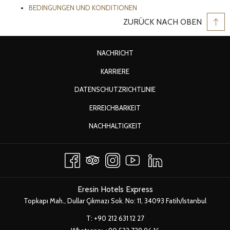
BEDINGUNGEN UND KONDITIONEN
ZURÜCK NACH OBEN
ÖFFNET
NACHRICHT
SICH
ÖFFNET
KARRIERE
IM
SICH
ÖFFNET
DATENSCHUTZRICHTLINIE
NEUEN
IM
SICH
FENSTER
ERREICHBARKEIT
NEUEN
IM
FENSTER
ÖFFNET
NACHHALTIGKEIT
NEUEN
SICH
FENSTER
IM
NEUEN
FENSTER
Eresin Hotels Express
Topkapı Mah., Dullar Çıkmazı Sok. No: 11, 34093 Fatih/İstanbul
T:
+90 212 631 12 27