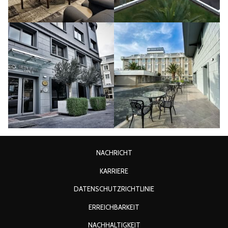
ÖFFNET
NACHRICHT
SICH
ÖFFNET
KARRIERE
IM
SICH
ÖFFNET
DATENSCHUTZRICHTLINIE
NEUEN
IM
SICH
FENSTER
ERREICHBARKEIT
NEUEN
IM
FENSTER
ÖFFNET
NACHHALTIGKEIT
NEUEN