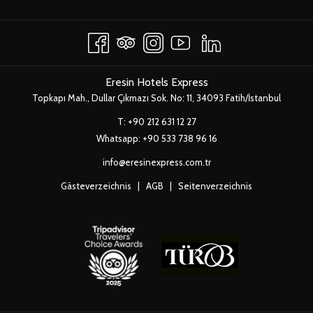
SICH
FENSTER
IM
NEUEN
FENSTER
Eresin Hotels Express
Topkapı Mah., Dullar Çıkmazı Sok. No: 11, 34093 Fatih/İstanbul
T:
+90 212 631 12 27
Whatsapp:
+90 533 738 96 16
info@eresinexpress.com.tr
Gästeverzeichnis
|
AGB
|
Seitenverzeichnis