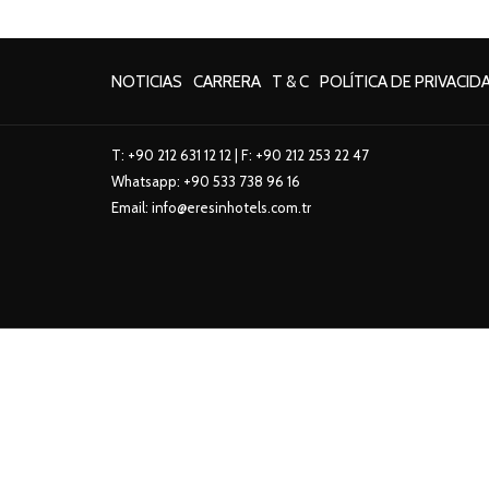
NOTICIAS
CARRERA
T & C
POLÍTICA DE PRIVACID
T:
+90 212 631 12 12
| F: +90 212 253 22 47
Whatsapp:
+90 533 738 96 16
Email:
info@eresinhotels.com.tr