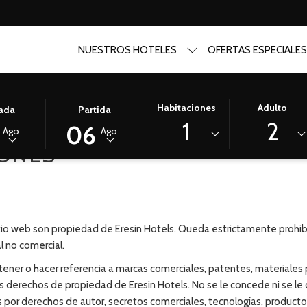
NUESTROS HOTELES
OFERTAS ESPECIALE
ESTE
LA
Habitaciones
Adulto
ada
Partida
BOTÓN
FECHA
1
2
06
Ago
Ago
ABRE
DE
IONES
EL
SALIDA
RIO
ONADA
CALENDARIO
SELECCIONADA
PARA
ES
ONAR
SELECCIONAR
6º
LA
AGOSTO
itio web son propiedad de Eresin Hotels. Queda estrictamente prohib
FECHA
2026.
l no comercial.
DE
ntener o hacer referencia a marcas comerciales, patentes, materiales
SALIDA
s derechos de propiedad de Eresin Hotels. No se le concede ni se le 
 por derechos de autor, secretos comerciales, tecnologías, product