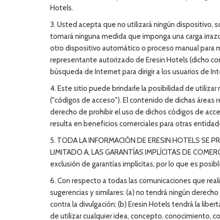
Hotels.
3. Usted acepta que no utilizará ningún dispositivo, s
tomará ninguna medida que imponga una carga irrazo
otro dispositivo automático o proceso manual para m
representante autorizado de Eresin Hotels (dicho c
búsqueda de Internet para dirigir a los usuarios de Int
4. Este sitio puede brindarle la posibilidad de utiliz
("códigos de acceso"). El contenido de dichas áreas 
derecho de prohibir el uso de dichos códigos de acc
resulta en beneficios comerciales para otras entida
5. TODA LA INFORMACIÓN DE ERESIN HOTELS SE PR
LIMITADO A, LAS GARANTÍAS IMPLÍCITAS DE COMERCI
exclusión de garantías implícitas, por lo que es posib
6. Con respecto a todas las comunicaciones que realic
sugerencias y similares: (a) no tendrá ningún derech
contra la divulgación; (b) Eresin Hotels tendrá la libert
de utilizar cualquier idea, concepto, conocimiento, co