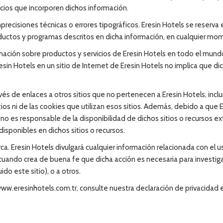
icios que incorporen dichos información.
recisiones técnicas o errores tipográficos. Eresin Hotels se reserva 
roductos y programas descritos en dicha información, en cualquier mom
ormación sobre productos y servicios de Eresin Hotels en todo el mund
resin Hotels en un sitio de Internet de Eresin Hotels no implica que d
avés de enlaces a otros sitios que no pertenecen a Eresin Hotels, incl
ios ni de las cookies que utilizan esos sitios. Además, debido a que E
no es responsable de la disponibilidad de dichos sitios o recursos ex
disponibles en dichos sitios o recursos.
urca. Eresin Hotels divulgará cualquier información relacionada con el 
 o cuando crea de buena fe que dicha acción es necesaria para investig
do este sitio), o a otros.
n www.eresinhotels.com.tr, consulte nuestra declaración de privacidad