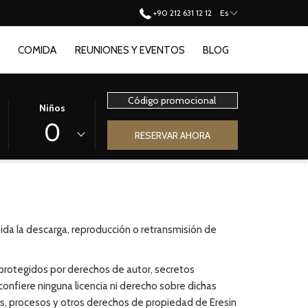
+90 212 631 12 12
Es
S
COMIDA
REUNIONES Y EVENTOS
BLOG
Código
Niños
promocional
0
RESERVAR AHORA
ida la descarga, reproducción o retransmisión de
 protegidos por derechos de autor, secretos
confiere ninguna licencia ni derecho sobre dichas
os, procesos y otros derechos de propiedad de Eresin