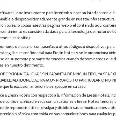
oftware u otro instrumento para interferir o intentar interferir con 
nable o desproporcionadamente grande en nuestra infraestructura. A
onitorear o copiar nuestras páginas web o el contenido aquí conteni
onsentimiento es considerada dada para la tecnología de motor de 
ernet a este sitio).
ar nombres de usuario, contraseñas u otros códigos o dispositivos para
restringidas es confidencial para Eresin Hotels y se le proporciona ú
eso en su nombre por parte de terceros cuando determinemos que dich
des en nuestro detrimento.
OPORCIONA "TAL CUAL" SIN GARANTÍA DE NINGÚN TIPO, YA SEA EX
ABILIDAD, IDONEIDAD PARA UN PROPÓSITO PARTICULAR O NO INFRAC
le que la exclusión anterior no se aplique en su caso.
e a Eresin Hotels con respecto a la información de Eresin Hotels, inc
o de confidencialidad en sus comunicaciones y Eresin Hotels tendrá 
ad de reproducir, utilizar, divulgar y distribuir sus comunicaciones a otr
ntenido o técnica contenida en sus comunicaciones para cualquier propó