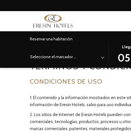
Reservar una habitación
Home
Términos y condiciones
ESTE
LA
Lleg
BOTÓN
FECHA
05
Seleccione el marcador de posición del hotel
ABRE
DE
TÉRMINOS Y CONDIC
EL
LLEGADA
CALENDA
SELECCI
CONDICIONES DE USO
PARA
ES
SELECCI
5º
LA
AGOSTO
1. El contenido y la información mostrados en este s
FECHA
2026.
información de Eresin Hotels, salvo para uso individua
DE
2. Los sitios de Internet de Eresin Hotels pueden co
LLEGADA
comerciales, tecnologías, productos, procesos u otro
marcas comerciales, patentes, materiales protegidos