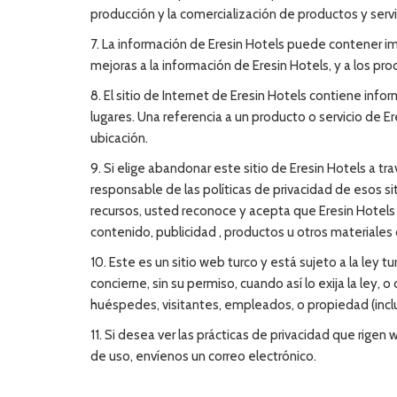
producción y la comercialización de productos y serv
7. La información de Eresin Hotels puede contener imp
mejoras a la información de Eresin Hotels, y a los p
8. El sitio de Internet de Eresin Hotels contiene inf
lugares. Una referencia a un producto o servicio de E
ubicación.
9. Si elige abandonar este sitio de Eresin Hotels a tr
responsable de las políticas de privacidad de esos sit
recursos, usted reconoce y acepta que Eresin Hotels 
contenido, publicidad , productos u otros materiales 
10. Este es un sitio web turco y está sujeto a la ley t
concierne, sin su permiso, cuando así lo exija la ley,
huéspedes, visitantes, empleados, o propiedad (inclui
11. Si desea ver las prácticas de privacidad que rige
de uso, envíenos un correo electrónico.