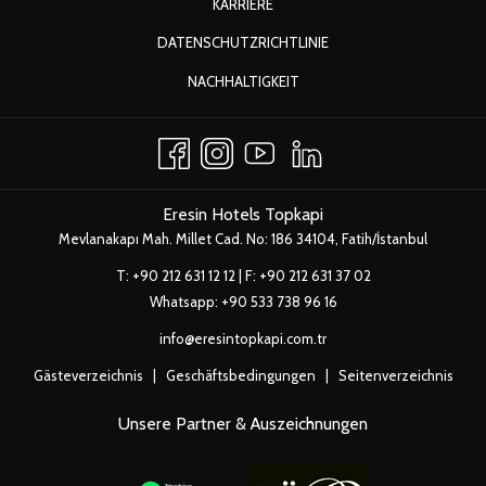
ÖFFNET
KARRIERE
IM
SICH
ÖFFNET
DATENSCHUTZRICHTLINIE
NEUEN
IM
SICH
FENSTER
ÖFFNET
NACHHALTIGKEIT
NEUEN
IM
SICH
FENSTER
NEUEN
IM
FENSTER
NEUEN
FENSTER
Eresin Hotels Topkapi
Mevlanakapı Mah. Millet Cad. No: 186 34104, Fatih/İstanbul
T:
+90 212 631 12 12
| F: +90 212 631 37 02
Whatsapp:
+90 533 738 96 16
info@eresintopkapi.com.tr
Gästeverzeichnis
|
Geschäftsbedingungen
|
Seitenverzeichnis
Unsere Partner & Auszeichnungen