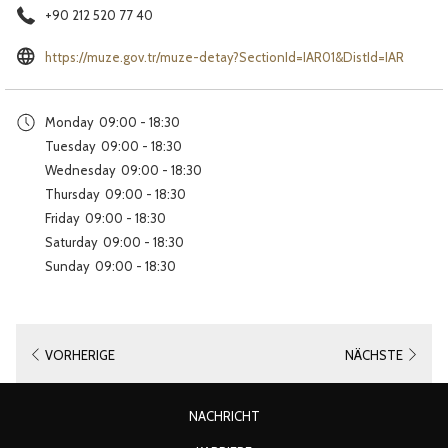
+90 212 520 77 40
Öffnet
https://muze.gov.tr/muze-detay?SectionId=IAR01&DistId=IAR
sich
im
Monday
09:00 - 18:30
neuen
Tuesday
09:00 - 18:30
Fenster
Wednesday
09:00 - 18:30
Thursday
09:00 - 18:30
Friday
09:00 - 18:30
Saturday
09:00 - 18:30
Sunday
09:00 - 18:30
VORHERIGE
NÄCHSTE
ÖFFNET
NACHRICHT
SICH