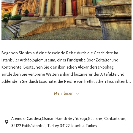
Begeben Sie sich auf eine fesselnde Reise durch die Geschichte im
Istanbuler Archäologiemuseum, einer Fundgrube über Zeitalter und
Kontinente. Bestaunen Sie den ikonischen Alexandersarkophag,
entdecken Sie verlorene Welten anhand faszinierender Artefakte und
schlendern Sie durch Exponate, die Reiche von hethitischen Inschriften bis
hin zu osmanischen Relikten zeigen.
Mehr lesen
Beteiligen Sie sich an interaktiven Ausstellungen und familienfreundlichen
Aktivitäten und machen Sie die Geschichte für alle Altersgruppen
lebendig. ‍‍‍
Alemdar Caddesi,Osman Hamdi Bey Yokuşu,Gülhane, Cankurtaran,
34122 Fatih/İstanbul, Turkey 34122 İstanbul Turkey