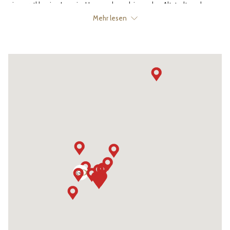
eine erstklassige Lage im Herzen der pulsierenden Altstadt, sodass
Sie nur wenige Schritte von berühmten Sehenswürdigkeiten und
Mehr lesen
kulturellen Schätzen entfernt sind.