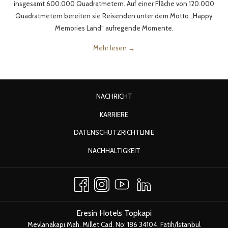
insgesamt 600.000 Quadratmetern. Auf einer Fläche von 120.000
Quadratmetern bereiten sie Reisenden unter dem Motto „Happy
Memories Land“ aufregende Momente.
Mehr lesen
ÖFFNET
NACHRICHT
SICH
ÖFFNET
KARRIERE
IM
SICH
ÖFFNET
DATENSCHUTZRICHTLINIE
NEUEN
IM
SICH
FENSTER
ÖFFNET
NACHHALTIGKEIT
NEUEN
IM
SICH
FENSTER
NEUEN
IM
FENSTER
NEUEN
FENSTER
Eresin Hotels Topkapi
Mevlanakapı Mah. Millet Cad. No: 186 34104, Fatih/İstanbul